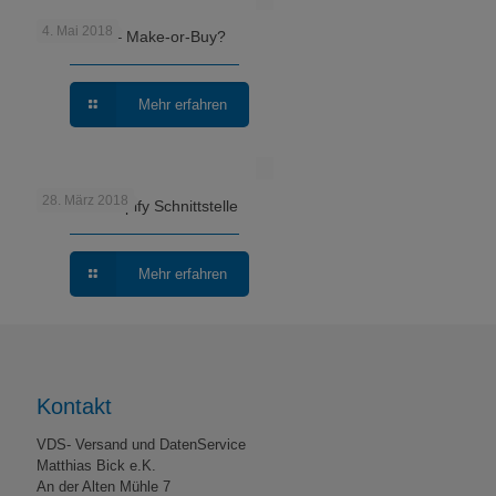
4. Mai 2018
Fulfillment – Make-or-Buy?
Mehr erfahren
28. März 2018
VDS mit Shopify Schnittstelle
Mehr erfahren
Kontakt
VDS- Versand und DatenService
Matthias Bick e.K.
An der Alten Mühle 7