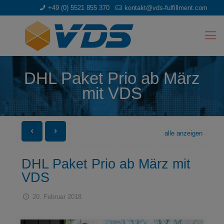
+49 (0) 5521 855 370
kontakt@vds-fulfillment.com
DHL Paket Prio ab März
mit VDS
alle anzeigen
DHL Paket Prio ab März mit
VDS
20. Februar 2018