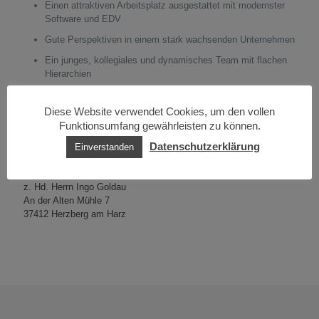
Einen attraktiven Arbeitsplatz ausgestattet mit modernster
Software und EDV
Gute Perspektiven in einem stark wachsenden Unternehmen
Ein junges, kollegiales und dynamisches Team mit flachen
Hierarchien
Wir freuen uns auf Ihre aussagekräftige Bewerbung! Bitte
Diese Website verwendet Cookies, um den vollen
schicken Sie Ihre Bewerbungsunterlagen, mit Angabe Ihrer
Gehaltsvorstellung, vorzugsweise in digitaler Form an:
Funktionsumfang gewährleisten zu können.
Datenschutzerklärung
Einverstanden
Email:
bewerbung@vds-herzberg.de
Versand- und DatenService
z. Hd. Herrn Ingo Goldau
An der Alten Mühle 7
37412 Herzberg am Harz