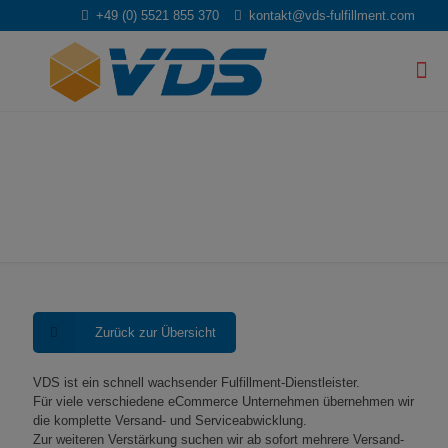
+49 (0) 5521 855 370
kontakt@vds-fulfillment.com
Versand- und
Retourenmitarbeiter
(m/w/d)
Zurück zur Übersicht
VDS ist ein schnell wachsender Fulfillment-Dienstleister.
Für viele verschiedene eCommerce Unternehmen übernehmen wir
die komplette Versand- und Serviceabwicklung.
Zur weiteren Verstärkung suchen wir ab sofort mehrere Versand-