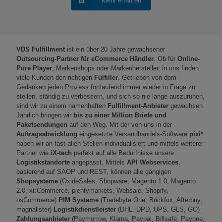
Mehr erfahren
VDS Fulfillment
ist ein über 20 Jahre gewachsener
Outsourcing-Partner für eCommerce Händler
. Ob für
Online-
Pure Player
, Markenshops oder Markenhersteller, in uns finden
viele Kunden den richtigen
Fulfiller
. Getrieben von dem
Gedanken jeden Prozess fortlaufend immer wieder in Frage zu
stellen, ständig zu verbessern, und sich so nie lange auszuruhen,
sind wir zu einem namenhaften
Fulfillment-Anbieter
gewachsen.
Jährlich bringen wir
bis zu einer Million Briefe und
Paketsendungen
auf den Weg. Mit der von uns in der
Auftragsabwicklung
eingesetzte Versandhandels-Software
pixi*
haben wir an fast allen Stellen individualisiert und mittels weiterer
Partner wie
iX-tech
perfekt auf alle Bedürfnisse unsere
Logistikstandorte
angepasst. Mittels
API Webservices
,
basierend auf SAOP und REST, können alle gängigen
Shopsysteme
(OxideSales, Shopware, Magento 1.0, Magento
2.0, xt:Commerce, plentymarkets, Websale, Shopify,
osCommerce)
PIM Systeme
(Tradebyte.One, Brickfox, Afterbuy,
magnalister)
Logistikdienstleister
(DHL, DPD, UPS, GLS, GO)
Zahlungsanbieter
(Paymorrow, Klarna, Paypal, Billsafe, Payone,