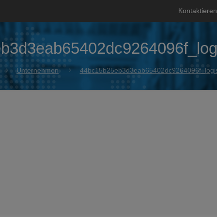
Kontaktieren
b3d3eab65402dc9264096f_logi
Unternehmen
44bc15b25eb3d3eab65402dc9264096f_logis