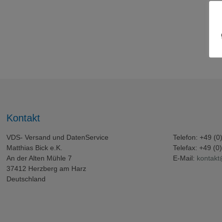
Kontakt
VDS- Versand und DatenService
Telefon: +49 (
Matthias Bick e.K.
Telefax: +49 (
An der Alten Mühle 7
E-Mail:
kontakt
37412 Herzberg am Harz
Deutschland