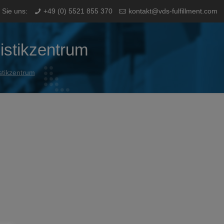
 Sie uns:
+49 (0) 5521 855 370
kontakt@vds-fulfillment.com
stikzentrum
tikzentrum