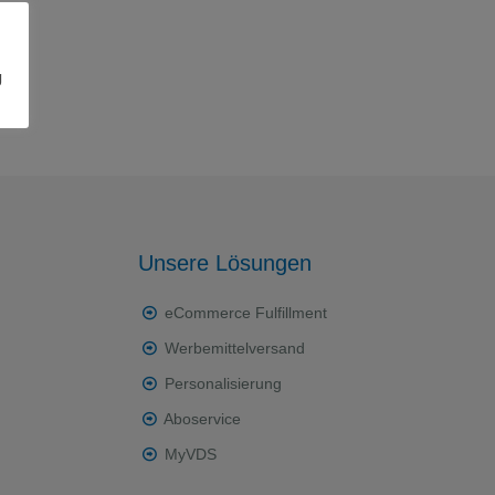
g
Unsere Lösungen
eCommerce Fulfillment
Werbemittelversand
Personalisierung
Aboservice
MyVDS