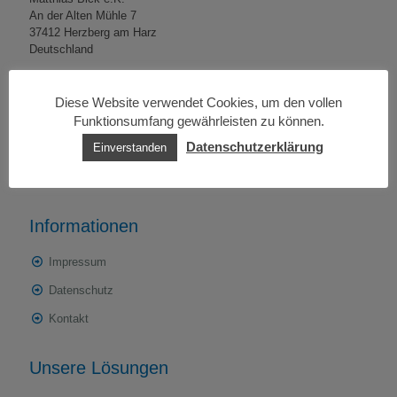
An der Alten Mühle 7
37412 Herzberg am Harz
Deutschland
Diese Website verwendet Cookies, um den vollen
Funktionsumfang gewährleisten zu können.
Telefon: +49 (0) 5521 855 370
Datenschutzerklärung
Einverstanden
Telefax: +49 (0) 5521 855 199
E-Mail:
kontakt@vds-fulfillment.com
Informationen
Impressum
Datenschutz
Kontakt
Unsere Lösungen