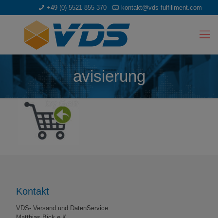
+49 (0) 5521 855 370
kontakt@vds-fulfillment.com
avisierung
Kontakt
VDS- Versand und DatenService
Matthias Bick e.K.