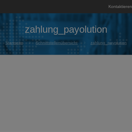
Kontaktieren
zahlung_payolution
Startseite
Schnittstellenübersicht
zahlung_payolution