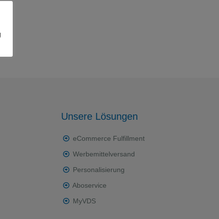
g
Unsere Lösungen
eCommerce Fulfillment
Werbemittelversand
Personalisierung
Aboservice
MyVDS