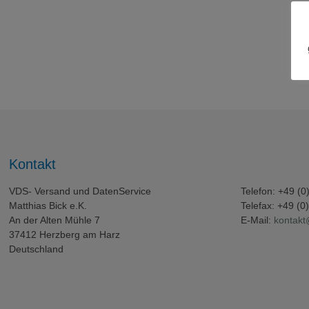
Kontakt
VDS- Versand und DatenService
Telefon: +49 (
Matthias Bick e.K.
Telefax: +49 (
An der Alten Mühle 7
E-Mail:
kontakt
37412 Herzberg am Harz
Deutschland