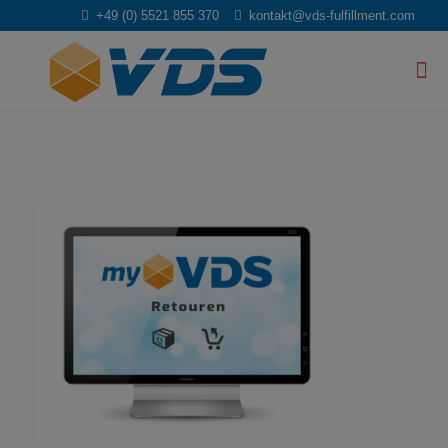
+49 (0) 5521 855 370
kontakt@vds-fulfillment.com
myVDS_retouren