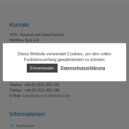
Kontakt
VDS- Versand und DatenService
Matthias Bick e.K.
An der Alten Mühle 7
37412 Herzberg am Harz
Diese Website verwendet Cookies, um den vollen
Deutschland
Funktionsumfang gewährleisten zu können.
Datenschutzerklärung
Einverstanden
Telefon: +49 (0) 5521 855 370
Telefax: +49 (0) 5521 855 199
E-Mail:
kontakt@vds-fulfillment.com
Informationen
Impressum