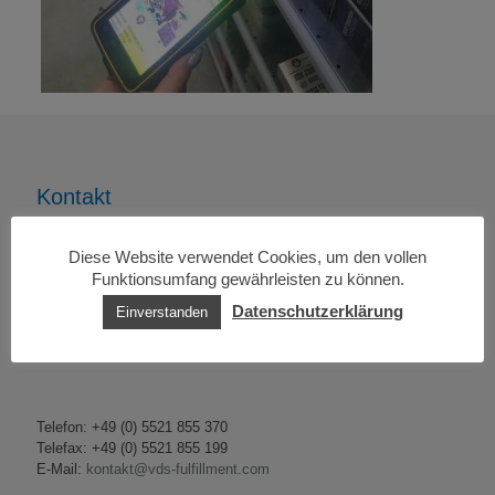
Kontakt
VDS- Versand und DatenService
Diese Website verwendet Cookies, um den vollen
Matthias Bick e.K.
An der Alten Mühle 7
Funktionsumfang gewährleisten zu können.
37412 Herzberg am Harz
Datenschutzerklärung
Einverstanden
Deutschland
Telefon: +49 (0) 5521 855 370
Telefax: +49 (0) 5521 855 199
E-Mail:
kontakt@vds-fulfillment.com