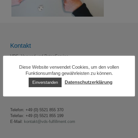
Kontakt
VDS- Versand und DatenService
Matthias Bick e.K.
Diese Website verwendet Cookies, um den vollen
An der Alten Mühle 7
Funktionsumfang gewährleisten zu können.
37412 Herzberg am Harz
Deutschland
Datenschutzerklärung
Einverstanden
Telefon: +49 (0) 5521 855 370
Telefax: +49 (0) 5521 855 199
E-Mail:
kontakt@vds-fulfillment.com