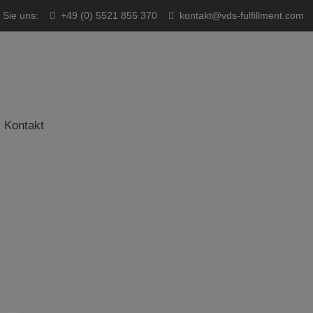
 Sie uns:
+49 (0) 5521 855 370
kontakt@vds-fulfillment.com
Kontakt