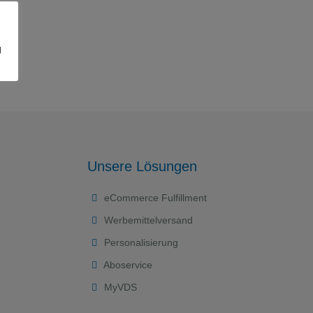
g
Unsere Lösungen
eCommerce Fulfillment
Werbemittelversand
Personalisierung
Aboservice
MyVDS