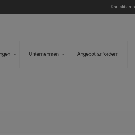
Kontaktieren
ngen
Unternehmen
Angebot anfordern
seller-fulfillment-prime
Startseite
seller-fulfillment-prime